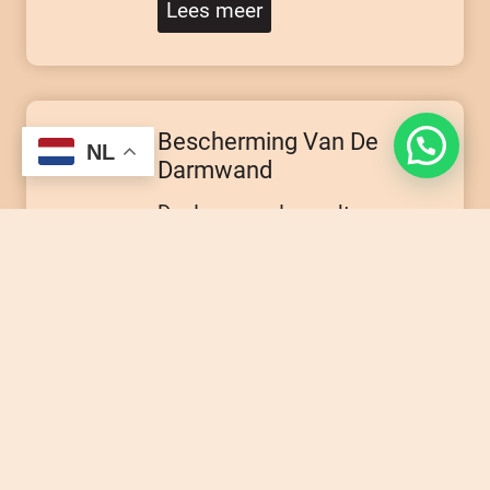
Lees meer
Bescherming Van De
NL
Darmwand
De darmwand vervult
verschillende belangrijke
functies, zoals het opnemen
van voedingsstoffen,
bescherming tegen
schadelijke virussen en
bacteriën…
Lees meer