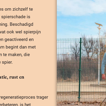
s om zichzelf te
r spierschade is
ining. Beschadigd
wat ook wel spierpijn
n geactiveerd en
aam begint dan met
n te maken, die
 spier.
tie, rust en
regeneratieproces trager
rbeteren, is het