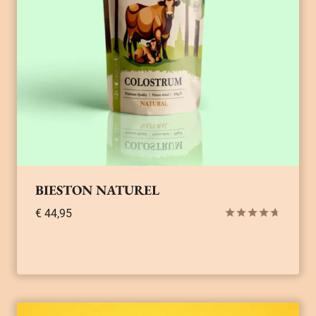
BIESTON NATUREL
€
44,95
Gewaardeerd
4.67
uit 5