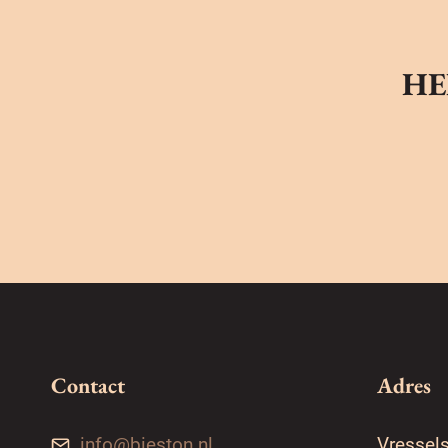
HE
Contact
Adres
info@bieston.nl
Vressel