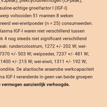
 (VJpeak), piekcyclusvermogen (CPpeak),
ine-achtige groeifactor I (IGF-I)
ntwerp voltooiden 51 mannen 8 weken
ntreerd wei-eiwitpoeder (n = 25) consumeerden.
asma IGF-I waren niet verschillend tussen
 4 nog steeds niet significant verschillend
eak: rundercolostrum, 1272 +/- 202 W; wei-
, 7370 +/- 503 W; weipoeder, 7237 +/- 481 W;
1400 +/- 215 W; wei-eiwit, 1311 +/- 192 W;
conditie. De alactische anaerobe werkcapaciteit
ma IGF-I veranderde in geen van beide groepen
be vermogen aanzienlijk verhoogde
.