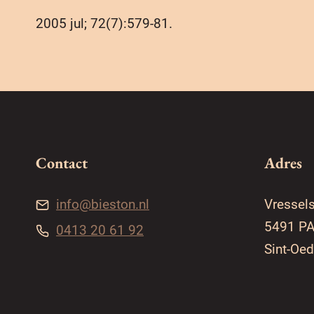
2005 jul; 72(7):579-81.
Contact
Adres
info@bieston.nl
Vressel
5491 P
0413 20 61 92
Sint-Oe