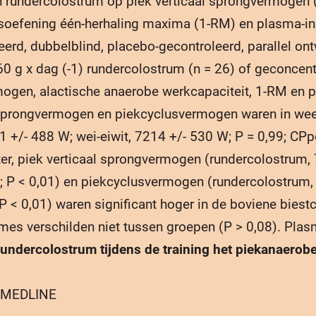
an rundercolostrum op piek verticaal sprongvermogen
oefening één-herhaling maxima (1-RM) en plasma-insul
erd, dubbelblind, placebo-gecontroleerd, parallel o
e 60 g x dag (-1) rundercolostrum (n = 26) of geconce
ogen, alactische anaerobe werkcapaciteit, 1-RM en pl
l sprongvermogen en piekcyclusvermogen waren in week
 +/- 488 W; wei-eiwit, 7214 +/- 530 W; P = 0,99; CPp
hter, piek verticaal sprongvermogen (rundercolostrum
; P < 0,01) en piekcyclusvermogen (rundercolostrum, 
P < 0,01) waren significant hoger in de boviene biest
es verschilden niet tussen groepen (P > 0,08). Plas
rundercolostrum tijdens de training het piekanaero
r MEDLINE