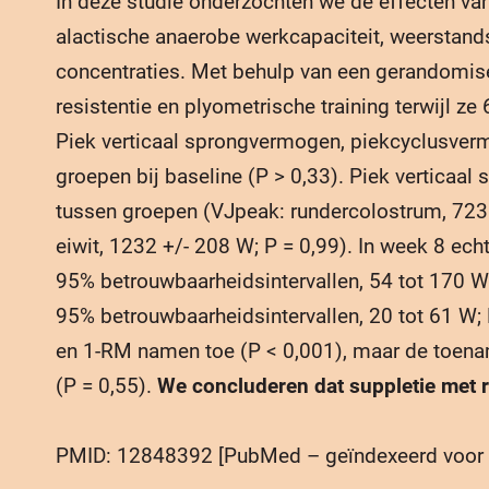
In deze studie onderzochten we de effecten v
alactische anaerobe werkcapaciteit, weerstands
concentraties. Met behulp van een gerandomise
resistentie en plyometrische training terwijl z
Piek verticaal sprongvermogen, piekcyclusverm
groepen bij baseline (P > 0,33). Piek verticaa
tussen groepen (VJpeak: rundercolostrum, 7231
eiwit, 1232 +/- 208 W; P = 0,99). In week 8 ec
95% betrouwbaarheidsintervallen, 54 tot 170 W
95% betrouwbaarheidsintervallen, 20 tot 61 W; 
en 1-RM namen toe (P < 0,001), maar de toenam
(P = 0,55).
We concluderen dat suppletie met 
PMID: 12848392 [PubMed – geïndexeerd voo