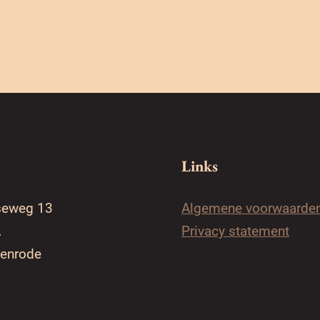
Links
seweg 13
Algemene voorwaarde
A
Privacy statement
denrode